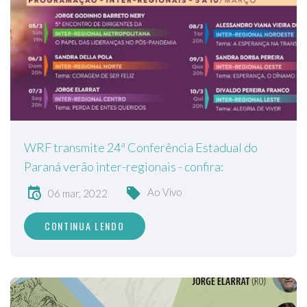
WRF transmite 24ª Conferência Estadual do
Paraná verão inter-regionais - confira:
Ao Vivo
06 mar, 2022
CONTINUA LENDO