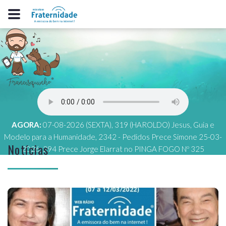
AGORA:
07-08-2026 (SEXTA), 319 (HAROLDO) Jesus, Guia e
Modelo para a Humanidade, 2342 - Pedidos Prece Simone 25-03-
Notícias
2026, 294 Prece Jorge Elarrat no PINGA FOGO Nº 325