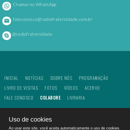
Chamar no WhatsApp
faleconosco@radiofraternidade.com.br
@radiofraternidade
INICIAL
NOTÍCIAS
SOBRE NÓS
PROGRAMAÇÃO
LIVRO DE VISITAS
FOTOS
VÍDEOS
ACERVO
FALE CONOSCO
COLABORE
LIVRARIA
Uso de cookies
©
2026
Web Rádio Fraternidade. Todos os direitos
Ao usar este site, você aceita automaticamente o uso de cookies.
reservados.