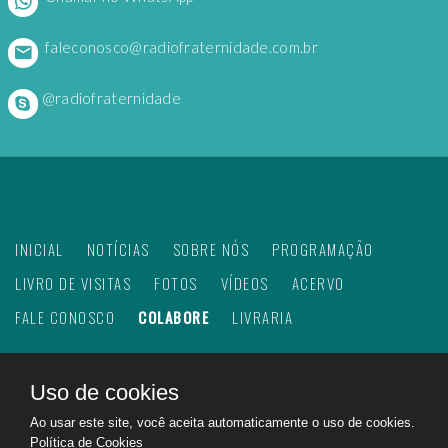
faleconosco@radiofraternidade.com.br
@radiofraternidade
INICIAL
NOTÍCIAS
SOBRE NÓS
PROGRAMAÇÃO
LIVRO DE VISITAS
FOTOS
VÍDEOS
ACERVO
FALE CONOSCO
COLABORE
LIVRARIA
Uso de cookies
©
2026
Web Rádio Fraternidade. Todos os direitos
Ao usar este site, você aceita automaticamente o uso de cookies.
reservados.
Política de Cookies