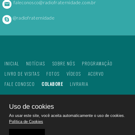
faleconosco@radiofraternidade.com.br
@radiofraternidade
INICIAL
NOTÍCIAS
SOBRE NÓS
PROGRAMAÇÃO
LIVRO DE VISITAS
FOTOS
VÍDEOS
ACERVO
FALE CONOSCO
COLABORE
LIVRARIA
Uso de cookies
©
2026
Web Rádio Fraternidade. Todos os direitos
Ao usar este site, você aceita automaticamente o uso de cookies.
reservados.
Política de Cookies
Feito com
no Brasil para todo o mundo!
Rádio Fraternidade a emissora do bem na internet.