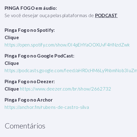
PINGA FOGO em áudio:
Se você desejar ouça pelas plataformas de
PODCAST
Pinga Fogo no Spotify:
Clique
https://open.spotify.com/show/0I4pEHYaOOXUvF4HNzdZwk
Pinga Fogo no Google PodCast:
Clique
https://podcasts.google.com/feed/aHR0cHM6Ly9hbmNob3Iu
Pinga Fogo no Deezer:
Clique
https://www.deezer.com/br/show/2662732
Pinga Fogo no Archor
https://anchor.fm/rubens-de-castro-silva
Comentários