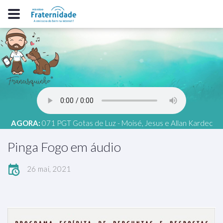
AGORA:
071 PGT Gotas de Luz - Moisé, Jesus e Allan Kardec
editado
Pinga Fogo em áudio
26 mai, 2021