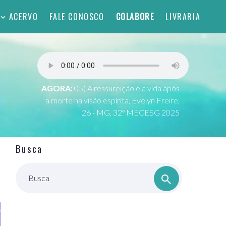
ACERVO
FALE CONOSCO
COLABORE
LIVRARIA
AGORA:
05) A ressureição e a vida após
a morte na visão espírita, Evelyn Freire,
26 - MG, 32º MECESG 2025
Busca
Busca