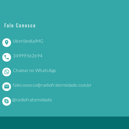
Fale Conosco
Uberlândia/MG
34999562694
Chamar no WhatsApp
faleconosco@radiofraternidade.com.br
@radiofraternidade