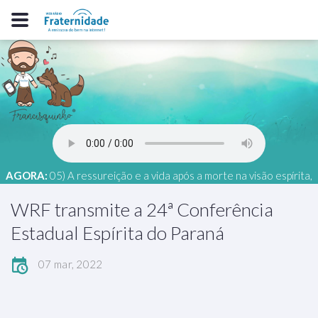
AGORA:
05) A ressureição e a vida após a morte na visão espírita,
Evelyn Freire, 26 - MG, 32º MECESG 2025
WRF transmite a 24ª Conferência
Estadual Espírita do Paraná
07 mar, 2022