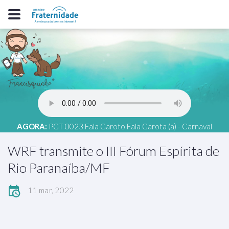
AGORA:
PGT 0023 Fala Garoto Fala Garota (a) - Carnaval
WRF transmite o III Fórum Espírita de
Rio Paranaíba/MF
11 mar, 2022