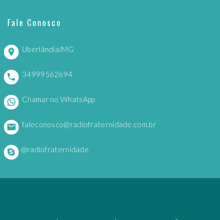
Fale Conosco
Uberlândia/MG
34999562694
Chamar no WhatsApp
faleconosco@radiofraternidade.com.br
@radiofraternidade