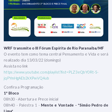
WRF transmite o III Fórum Espírita de Rio Paranaíba/MF
O evento tem como tema central Pensamento e Vida e será
realizado dia 13/03/22 (domingo)
Assista no link
https://www.youtube.com/playlist?list=PLZ3eQbY0Rt-S-
jqPYmHgAEb2kXPwVQ4ub
Confira a Programação
1º Bloco
08h30 - Abertura e Prece inicial
08h40 - Palestra 1 -
Mente e Vontade - *Simão Pedro de
Lima*