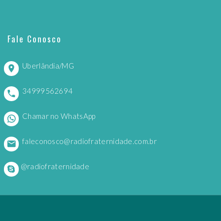
Fale Conosco
Uberlândia/MG
34999562694
Chamar no WhatsApp
faleconosco@radiofraternidade.com.br
@radiofraternidade