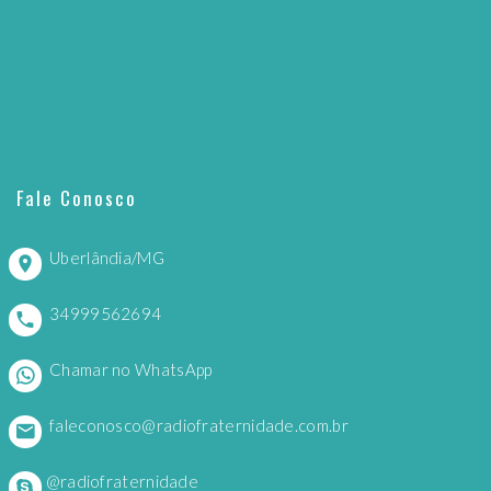
Fale Conosco
Uberlândia/MG
34999562694
Chamar no WhatsApp
faleconosco@radiofraternidade.com.br
@radiofraternidade