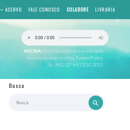
ACERVO
FALE CONOSCO
COLABORE
LIVRARIA
AGORA:
05) A ressureição e a vida após
a morte na visão espírita, Evelyn Freire,
26 - MG, 32º MECESG 2025
Busca
Busca
o