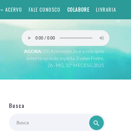
ACERVO
FALE CONOSCO
COLABORE
LIVRARIA
AGORA:
05) A ressureição e a vida após
a morte na visão espírita, Evelyn Freire,
26 - MG, 32º MECESG 2025
Busca
Busca