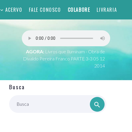
ACERVO
FALE CONOSCO
COLABORE
LIVRARIA
AGORA:
Livros que Iluminam - Obra de
Divaldo Pereira Franco PARTE 3-3 05 12
2014
Busca
Busca