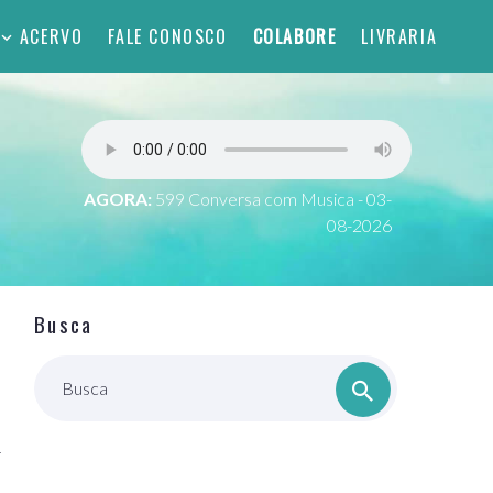
ACERVO
FALE CONOSCO
COLABORE
LIVRARIA
AGORA:
599 Conversa com Musica - 03-
08-2026
Busca
Busca
r
a