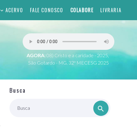
ACERVO
FALE CONOSCO
COLABORE
LIVRARIA
AGORA:
08) Cristo e a caridade - 2025,
São Gotardo - MG, 32º MECESG 2025
Busca
Busca
r
a