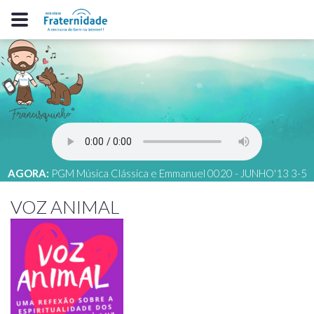
AGORA:
PGM Música Clássica e Emmanuel 0020 - JUNHO'13 3-5
VOZ ANIMAL