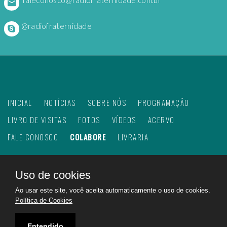
@radiofraternidade
INICIAL
NOTÍCIAS
SOBRE NÓS
PROGRAMAÇÃO
LIVRO DE VISITAS
FOTOS
VÍDEOS
ACERVO
FALE CONOSCO
COLABORE
LIVRARIA
Uso de cookies
©
2026
Web Rádio Fraternidade. Todos os direitos
Ao usar este site, você aceita automaticamente o uso de cookies.
reservados.
Política de Cookies
Feito com
no Brasil para todo o mundo!
Rádio Fraternidade a emissora do bem na internet.
Entendido