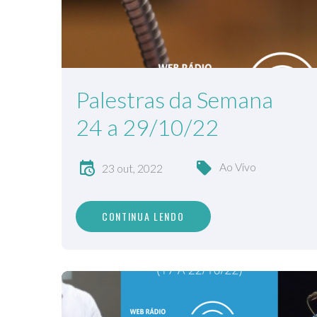
Palestras da Semana
24 a 29/10/22
Ao Vivo
23 out, 2022
CONTINUA LENDO