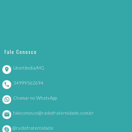
Fale Conosco
Uberlândia/MG
34999562694
Chamar no WhatsApp
faleconosco@radiofraternidade.com.br
@radiofraternidade