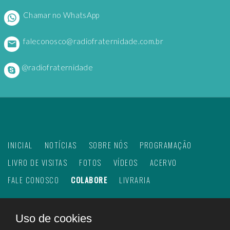
Chamar no WhatsApp
faleconosco@radiofraternidade.com.br
@radiofraternidade
INICIAL
NOTÍCIAS
SOBRE NÓS
PROGRAMAÇÃO
LIVRO DE VISITAS
FOTOS
VÍDEOS
ACERVO
FALE CONOSCO
COLABORE
LIVRARIA
Uso de cookies
©
2026
Web Rádio Fraternidade. Todos os direitos