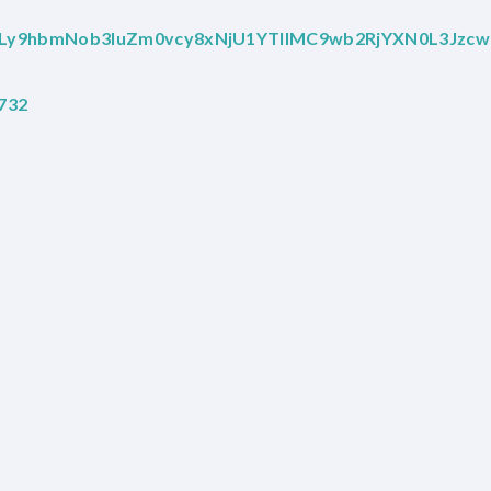
HM6Ly9hbmNob3IuZm0vcy8xNjU1YTllMC9wb2RjYXN0L3Jzcw
732