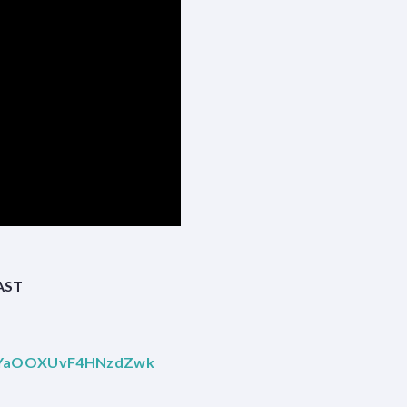
AST
pEHYaOOXUvF4HNzdZwk