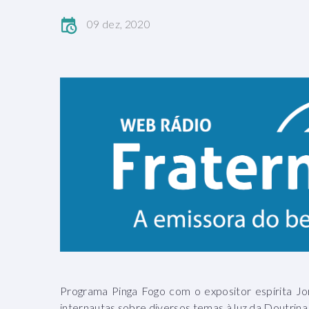
09 dez, 2020
Programa Pinga Fogo com o expositor espírita Jo
internautas sobre diversos temas à luz da Doutrina 