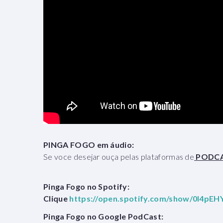
PINGA FOGO em áudio:
Se voce desejar ouça pelas plataformas de
PODC
Pinga Fogo no Spotify:
Clique
https://open.spotify.com/show/0I4
Pinga Fogo no Google PodCast: