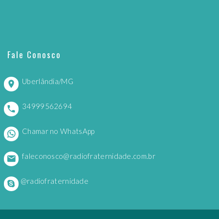
Fale Conosco
Uberlândia/MG
34999562694
Chamar no WhatsApp
faleconosco@radiofraternidade.com.br
@radiofraternidade