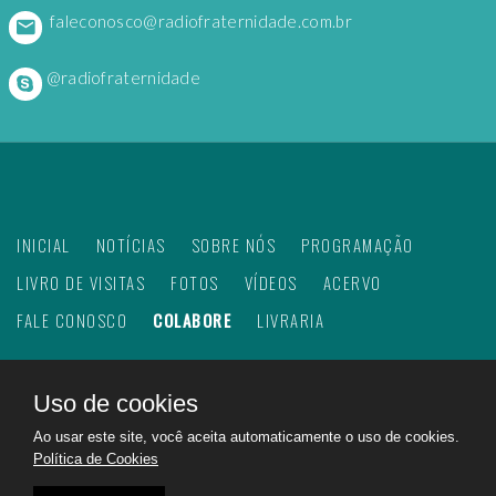
faleconosco@radiofraternidade.com.br
@radiofraternidade
INICIAL
NOTÍCIAS
SOBRE NÓS
PROGRAMAÇÃO
LIVRO DE VISITAS
FOTOS
VÍDEOS
ACERVO
FALE CONOSCO
COLABORE
LIVRARIA
Uso de cookies
©
2026
Web Rádio Fraternidade. Todos os direitos
Ao usar este site, você aceita automaticamente o uso de cookies.
reservados.
Política de Cookies
Feito com
no Brasil para todo o mundo!
Rádio Fraternidade a emissora do bem na internet.