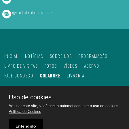
@radiofraternidade
INICIAL
NOTÍCIAS
SOBRE NÓS
PROGRAMAÇÃO
LIVRO DE VISITAS
FOTOS
VÍDEOS
ACERVO
FALE CONOSCO
COLABORE
LIVRARIA
Uso de cookies
©
2026
Web Rádio Fraternidade. Todos os direitos
Ao usar este site, você aceita automaticamente o uso de cookies.
reservados.
Política de Cookies
Feito com
no Brasil para todo o mundo!
Rádio Fraternidade a emissora do bem na internet.
Entendido
Ajudando a construir um mundo melhor!