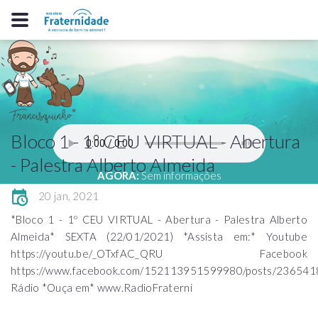
Bloco 1 - 1º CEU VIRTUAL - Abertura
- Palestra Alberto Almeida
AGORA:
Sem informações
20 jan, 2021
*Bloco 1 - 1º CEU VIRTUAL - Abertura - Palestra Alberto
Almeida* SEXTA (22/01/2021) *Assista em:* Youtube
https://youtu.be/_OTxfAC_QRU Facebook
https://www.facebook.com/152113951599980/posts/23654
Rádio *Ouça em* www.RadioFraterni