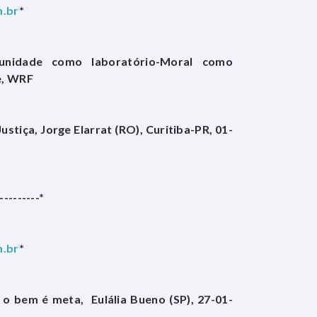
.br
*
nidade como laboratório-Moral como
ne, WRF
tiça, Jorge Elarrat (RO), Curitiba-PR, 01-
---------*
.br
*
 o bem é meta, Eulália Bueno (SP), 27-01-