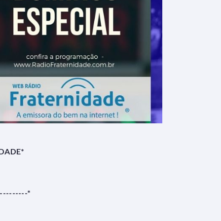
IDADE*
---------*