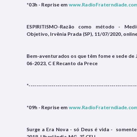
*03h - Reprise em
www.RadioFraterndiade.com
ESPIRITISMO-Razão como método - Mediu
Objetivo, Irvênia Prada (SP), 11/07/2020, onli
Bem-aventurados os que têm fome e sede de Jus
06-2023, C E Recanto da Prece
*--------------------------------------------------------
*09h - Reprise em
www.RadioFraterndiade.com
Surge a Era Nova - só Deus é vida - somente
2018, Uberlândia-MG, 3º CEU