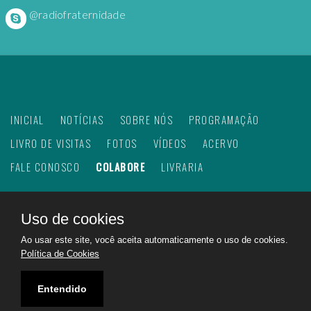
@radiofraternidade
INICIAL
NOTÍCIAS
SOBRE NÓS
PROGRAMAÇÃO
LIVRO DE VISITAS
FOTOS
VÍDEOS
ACERVO
FALE CONOSCO
COLABORE
LIVRARIA
Uso de cookies
©
2026
Web Rádio Fraternidade. Todos os direitos
Ao usar este site, você aceita automaticamente o uso de cookies.
reservados.
Política de Cookies
Feito com
no Brasil para todo o mundo!
Rádio Fraternidade a emissora do bem na internet.
Entendido
Ajudando a construir um mundo melhor!