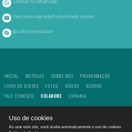
Chamar no WhatsApp
faleconosco@radiofraternidade.com.br
@radiofraternidade
INICIAL
NOTÍCIAS
SOBRE NÓS
PROGRAMAÇÃO
LIVRO DE VISITAS
FOTOS
VÍDEOS
ACERVO
FALE CONOSCO
COLABORE
LIVRARIA
Uso de cookies
©
2026
Web Rádio Fraternidade. Todos os direitos
Ao usar este site, você aceita automaticamente o uso de cookies.
reservados.