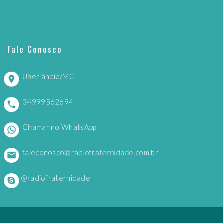
Fale Conosco
Uberlândia/MG
34999562694
Chamar no WhatsApp
faleconosco@radiofraternidade.com.br
@radiofraternidade