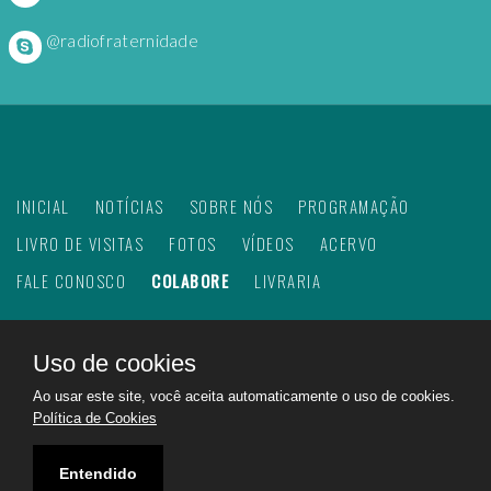
@radiofraternidade
INICIAL
NOTÍCIAS
SOBRE NÓS
PROGRAMAÇÃO
LIVRO DE VISITAS
FOTOS
VÍDEOS
ACERVO
FALE CONOSCO
COLABORE
LIVRARIA
Uso de cookies
©
2026
Web Rádio Fraternidade. Todos os direitos
Ao usar este site, você aceita automaticamente o uso de cookies.
reservados.
Política de Cookies
Feito com
no Brasil para todo o mundo!
Rádio Fraternidade a emissora do bem na internet.
Entendido
Ajudando a construir um mundo melhor!